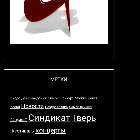
МЕТКИ
Видео
День Рождения
Кимры
Конкурс
Москва
Новая
Новости
песня
Поздравлялка
Самое лучшее
Синдикат
Тверь
СиндикаТ
концерты
Фестиваль