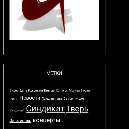
МЕТКИ
Видео
День Рождения
Кимры
Конкурс
Москва
Новая
Новости
песня
Поздравлялка
Самое лучшее
Синдикат
Тверь
СиндикаТ
концерты
Фестиваль