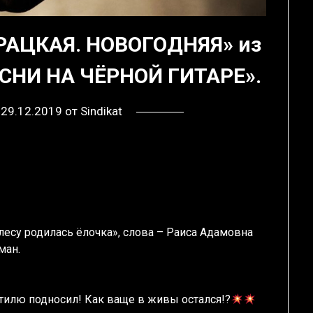
РАЦКАЯ. НОВОГОДНЯЯ» из
СНИ НА ЧЁРНОЙ ГИТАРЕ».
в
29.12.2019
от
Sindikat
лесу родилась ёлочка», слова – Раиса Адамовна
ман.
фитилю подносил! Как ваще в живы остался!?