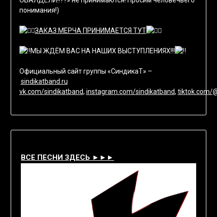
ОБАЛДЕЛИ!!??» не принимаются! Просим человечьего
понимания!)
ЗАКАЗ МЕРЧА ПРИНИМАЕТСЯ ТУТ
МЫ ЖДЁМ ВАС НА НАШИХ ВЫСТУПЛЕНИЯХ!!!
Официальный сайт группы «СиндикаТ» –
sindikatband.ru
vk.com/sindikatband
,
instagram.com/sindikatband
,
tiktok.com/
ВСЕ ПЕСНИ ЗДЕСЬ ►►►