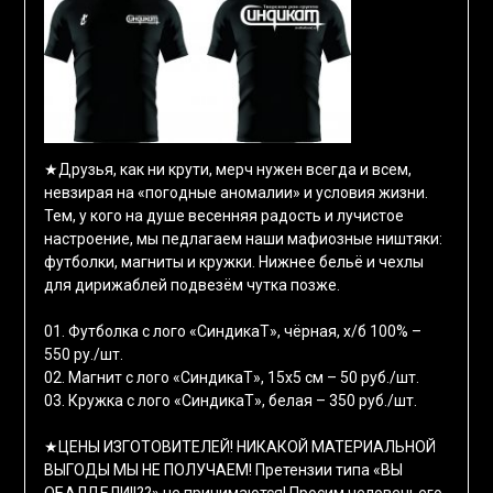
★Друзья, как ни крути, мерч нужен всегда и всем,
невзирая на «погодные аномалии» и условия жизни.
Тем, у кого на душе весенняя радость и лучистое
настроение, мы педлагаем наши мафиозные ништяки:
футболки, магниты и кружки. Нижнее бельё и чехлы
для дирижаблей подвезём чутка позже.
01. Футболка с лого «СиндикаТ», чёрная, х/б 100% –
550 ру./шт.
02. Магнит с лого «СиндикаТ», 15х5 см – 50 руб./шт.
03. Кружка с лого «СиндикаТ», белая – 350 руб./шт.
★ЦЕНЫ ИЗГОТОВИТЕЛЕЙ! НИКАКОЙ МАТЕРИАЛЬНОЙ
ВЫГОДЫ МЫ НЕ ПОЛУЧАЕМ! Претензии типа «ВЫ