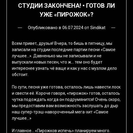
СТУДИИ ЗАКОНЧЕНА! • ГОТОВ ЛИ
УЖЕ «ПИРОЖОК»?
Опубликовано в
06.07.2024
от
Sindikat
Всем привет, друзья! Вчера, то бишь в пятницу, мы
записали на студии последние партии песни «Самое
лучшее…». Давненько мы не записывали и не
выпускали новых песен, что ж… тем оно будет
интереснее узнать чё ваще и как у нас с музлом дело
обстоит.
По сути, песня уже готова, осталось лишь навести лоск
и свести её. Короче говоря, «пирожок» готов, осталось
чутка подождать когда он подрумянится! Очень скоро,
мы предоставим вам возможность заслушать до дыр
наш супер-трэш-навороченный мега-хит «Самое
лучшее…»
И главное… «Пирожков испечь» планируем много.