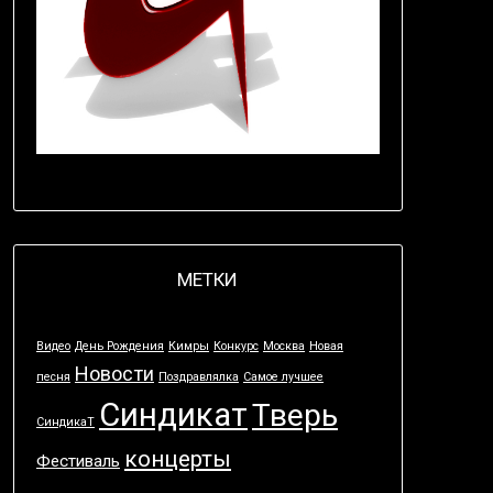
МЕТКИ
Видео
День Рождения
Кимры
Конкурс
Москва
Новая
Новости
песня
Поздравлялка
Самое лучшее
Синдикат
Тверь
СиндикаТ
концерты
Фестиваль