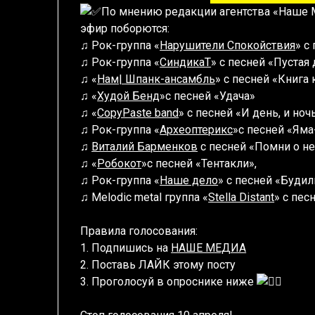
По мнению редакции агентства «Наше 
эфир поборются:
♫ Рок-группа «
Нарушители Спокойствия
» с
♫ Рок-группа «
СиндикаТ
» с песней «Пустая
♫ «
Нам| Шпанк-ансамбль
» с песней «Книга 
♫ «
Худой Бенд
»с песней «Удача»
♫ «
CopyPaste band
» с песней «И день, и ночь
♫ Рок-группа «
Археоптерикс
»с песней «Яма
♫
Виталий Барменков
с песней «Помни о не
♫ «
Робокот
»с песней «Тентакли»,
♫ Рок-группа «
Наше дело
» с песней «Будил
♫ Melodic metal группа «
Stella Distant
» c пес
Правила голосования:
1. Подпишись на
НАШЕ МЕДИА
2. Поставь ЛАЙК этому посту
3. Проголосуй в опроснике ниже