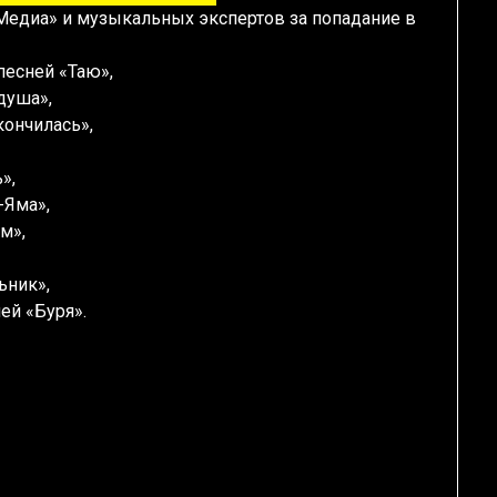
Медиа» и музыкальных экспертов за попадание в
 песней «Таю»,
 душа»,
кончилась»,
»,
-Яма»,
м»,
ьник»,
ней «Буря».