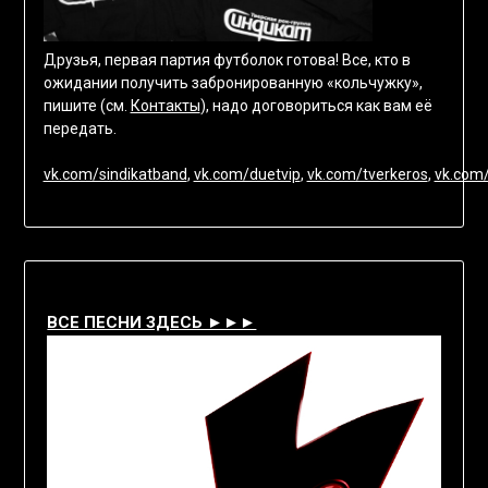
Друзья, первая партия футболок готова! Все, кто в
ожидании получить забронированную «кольчужку»,
пишите (см.
Контакты
), надо договориться как вам её
передать.
vk.com/sindikatband
,
vk.com/duetvip
,
vk.com/tverkeros
,
vk.com/
ВСЕ ПЕСНИ ЗДЕСЬ ►►►