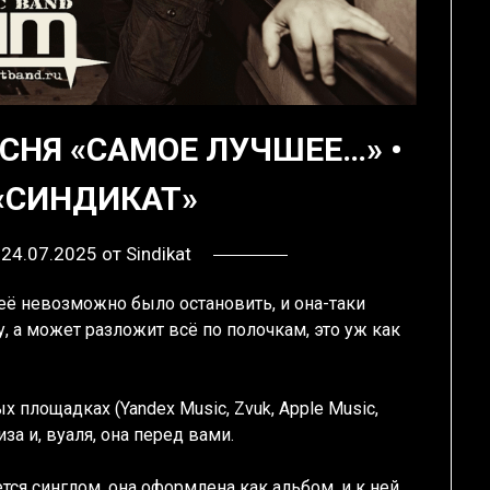
ПЕСНЯ «САМОЕ ЛУЧШЕЕ…» •
«СИНДИКАТ»
в
24.07.2025
от
Sindikat
о её невозможно было остановить, и она-таки
, а может разложит всё по полочкам, это уж как
 площадках (Yandex Music, Zvuk, Apple Music,
а и, вуаля, она перед вами.
тся синглом, она оформлена как альбом, и к ней