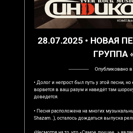
28.07.2025 • НОВАЯ 
ГРУППА 
Опубликовано 
• Долог и непрост был путь у этой песни, н
ворвется в ваш разум и наведёт там шороху
доведется.
• Песня расположена на многих музыкальных
Shazam…), осталось дождаться выпуска релиз
•Несмотря на то, что «Самое лучшее…» являе