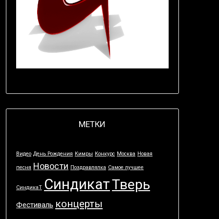
МЕТКИ
Видео
День Рождения
Кимры
Конкурс
Москва
Новая
Новости
песня
Поздравлялка
Самое лучшее
Синдикат
Тверь
СиндикаТ
концерты
Фестиваль