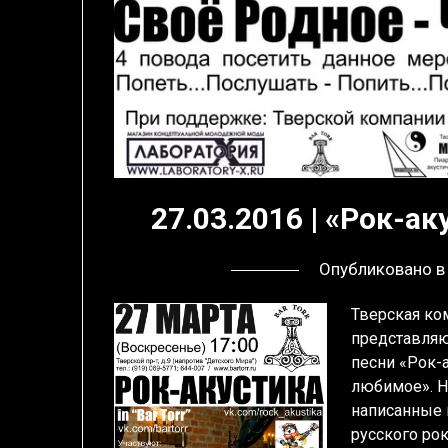
27.03.2016 | «Рок-ак
Опубликовано 
Тверская ком
представляю
песни «Рок-
любимое». Н
написанные 
русского рок