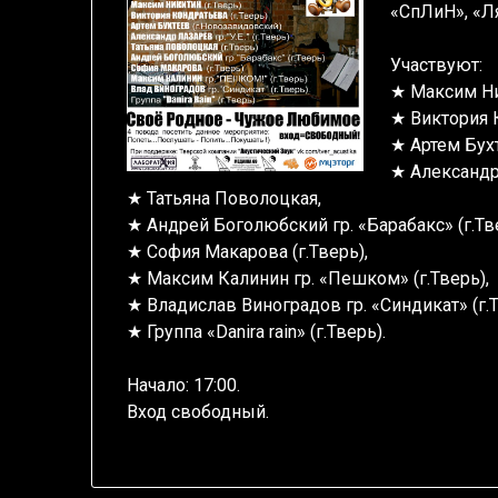
«СпЛиН», «Л
Участвуют:
★ Максим Ник
★ Виктория К
★ Артем Бух
★ Александр 
★ Татьяна Поволоцкая,
★ Андрей Боголюбский гр. «Барабакс» (г.Тв
★ София Макарова (г.Тверь),
★ Максим Калинин гр. «Пешком» (г.Тверь),
★ Владислав Виноградов гр. «Синдикат» (г.Т
★ Группа «Danira rain» (г.Тверь).
Начало: 17:00.
Вход свободный.