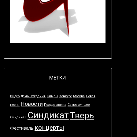
МЕТКИ
Видео
День Рождения
Кимры
Конкурс
Москва
Новая
Новости
песня
Поздравлялка
Самое лучшее
Синдикат
Тверь
СиндикаТ
концерты
Фестиваль