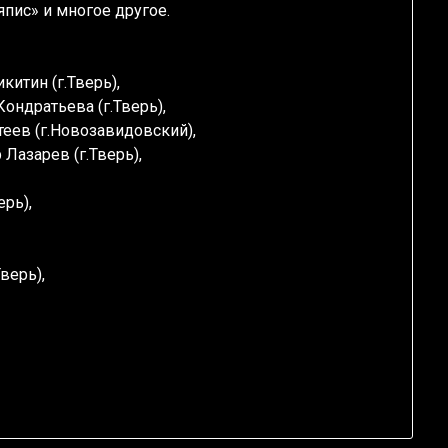
япис» и многое другое.
итин (г.Тверь),
ондратьева (г.Тверь),
теев (г.Новозавидовский),
Лазарев (г.Тверь),
ерь),
верь),