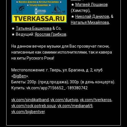
★
Матвей Лошаков
(Хамстер),
★
Николай Данилов
, &
Наталья Михайлова
,
★
Татьяна Башилова
& Co,
★ Ведущий:
Ярослав Грибков
.
На данном вечере музыки для Вас прозвучат песни,
написанные как самими исполнителями, так и кавера
на хиты Русского Рока!
Местоположение: г. Тверь, ул. Брагина, д. 2, клуб
«
BigBen
».
Билеты: 200р. (пред.продажа); 300р. (в день концерта).
Купить: vk.com/app7156652_-189380742
vk.com/sindikatband
,
vk.com/duetvip
,
vk.com/tverkeros
,
vk.com/rock.potreb.souz
,
vk.com/mediana69
,
vk.com/bigbentver
.