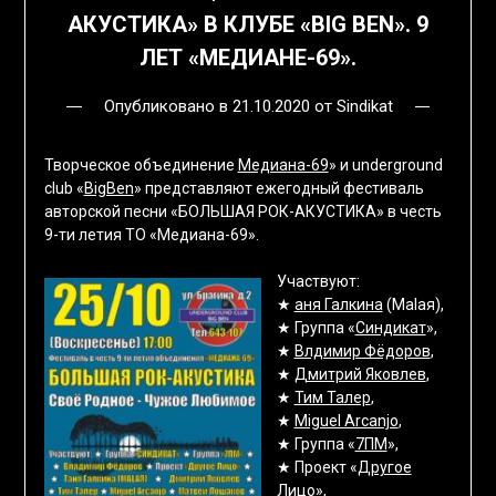
АКУСТИКА» В КЛУБЕ «BIG BEN». 9
ЛЕТ «МЕДИАНЕ-69».
Опубликовано в
21.10.2020
от
Sindikat
Творческое объединение
Медиана-69
» и underground
club «
BigBen
» представляют ежегодный фестиваль
авторской песни «БОЛЬШАЯ РОК-АКУСТИКА» в честь
9-ти летия ТО «Медиана-69».
Участвуют:
★
аня Галкина
(Malaя),
★ Группа «
Синдикат
»,
★
Влдимир Фёдоров
,
★
Дмитрий Яковлев
,
★
Тим Талер
,
★
Miguel Arcanjo
,
★ Группа «
7ПМ
»,
★ Проект «
Другое
Лицо
»,