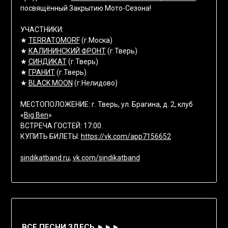
посвящённый Закрытию Мото-Сезона!
УЧАСТНИКИ:
★
TERRATOMORF
(г.Моска)
★
КАЛИНИНСКИЙ ФРОНТ
(г.Тверь)
★
СИНДИКАТ
(г.Тверь)
★
ГРАНИТ
(г.Тверь)
★
BLACK MOON
(г.Нелидово)
МЕСТОПОЛОЖЕНИЕ: г. Тверь, ул. Брагина, д. 2, клуб
«
Big Ben
»
ВСТРЕЧА ГОСТЕЙ: 17:00.
КУПИТЬ БИЛЕТЫ:
https://vk.com/app7156652
sindikatband.ru
,
vk.com/sindikatband
ВСЕ ПЕСНИ ЗДЕСЬ ►►►