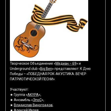
Творческое Объединение «
Медиан – 69
» и
Underground club «
Big Ben
» представляют: К Дню
Победы – «ПОБЕДНАЯ РОК-АКУСТИКА. ВЕЧЕР
ПАТРИОТИЧЕСКОЙ ПЕСНИ»
Участвуют:
★ Группа «
AKYPA
»,
★ Ансамбль «
ЭпоС
»,
★
Владислав Виноградов
,
★
Алексей Ивлев
,