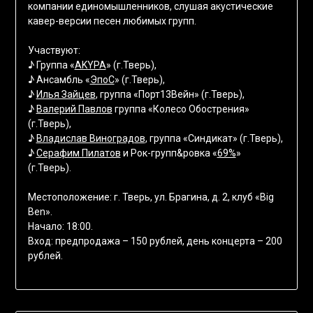
компании единомышленников, слушая акустические
кавер-версии песен любимых групп.
Участвуют:
♪ Группа «
AKYPA
» (г.Тверь),
♪ Ансамбль «
ЭпоС
» (г.Тверь),
♪
Илья Зайцев
, группа «Порт13Вейн» (г.Тверь),
♪
Валерий Павлов
группа «Колесо Обострения»
(г.Тверь),
♪
Владислав Виноградов
, группа «Синдикат» (г.Тверь),
♪
Серафим Пилатов
и Рок-групп&ровка «
69%
»
(г.Тверь).
Местоположение: г. Тверь, ул. Брагина, д. 2, клуб «Big
Ben».
Начало: 18:00.
Вход: предпродажа – 150 рублей, день концерта – 200
рублей.