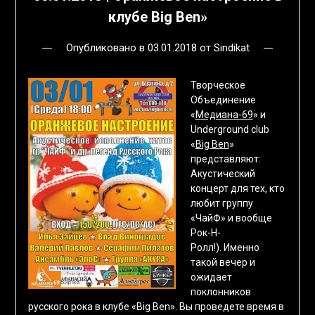
клубе Big Ben»
Опубликовано в
03.01.2018
от
Sindikat
Творческое
Объединение
«
Медиана-69
» и
Underground club
«
Big Ben
»
представляют:
Акустический
концерт для тех, кто
любит группу
«ЧайФ» и вообще
Рок-Н-
Ролл!). Именно
такой вечер и
ожидает
поклонников
русского рока в клубе «Big Ben». Вы проведете время в