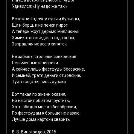
И душа встрепенулась! О, чудо!
Удивился: «Ну надо же так!»
Вспомнил вдруг и супы и бульоны,
Щи и борщ, и из печки пирог,
А теперь жрут дерьмо миллионы,
Химикатов съедая в год тонны,
Заправляя их все в кипяток
Не забыл я столовки совковские
Пельменные и пивники
А сейчас лишь фастфуды бесовские,
И семьей, тратя деньги отцовские,
Туда тащатся лишь дураки
Вот такая по жизни оказия,
Но не стоит об этом грустить,
Хоть обидно мне до безобразия,
По фастфудам я больше не лазаю,
Лучше дома картохи сварить
В. В. Виноградов, 2015