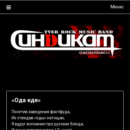
Перейти
Меню
к
содержимому
«Ода еде»
Посетив заведения фастфуда,
Их отведав «еды» натощак,
Я вдруг вспомнил про русские блюда,