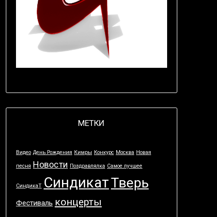
МЕТКИ
Видео
День Рождения
Кимры
Конкурс
Москва
Новая
Новости
песня
Поздравлялка
Самое лучшее
Синдикат
Тверь
СиндикаТ
концерты
Фестиваль