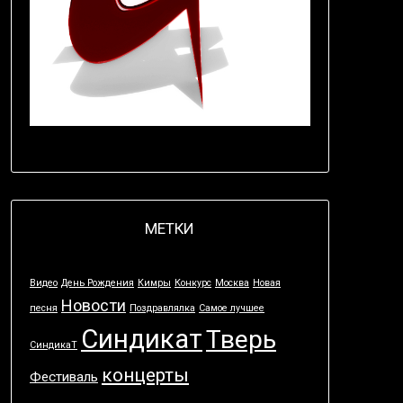
МЕТКИ
Видео
День Рождения
Кимры
Конкурс
Москва
Новая
Новости
песня
Поздравлялка
Самое лучшее
Синдикат
Тверь
СиндикаТ
концерты
Фестиваль