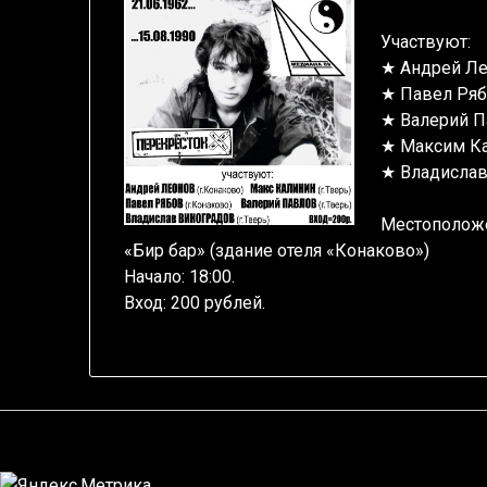
Участвуют:
★ Андрей Лео
★ Павел Рябо
★ Валерий Па
★ Максим Кал
★ Владислав 
Местоположен
«Бир бар» (здание отеля «Конаково»)
Начало: 18:00.
Вход: 200 рублей.